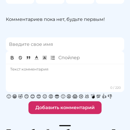
Комментариев пока нет, будьте первым!
🙂
😁
🤣
🙃
😊
😍
😐
😡
😎
🙁
😩
😱
😢
💩
💣
💯
👍
👎
Добавить комментарий