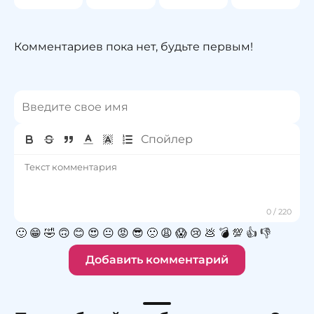
Комментариев пока нет, будьте первым!
🙂
😁
🤣
🙃
😊
😍
😐
😡
😎
🙁
😩
😱
😢
💩
💣
💯
👍
👎
Добавить комментарий